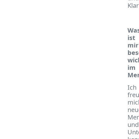
Klar
Wa
ist
mir
bes
wic
im
Men
Ich
fre
mic
neu
Men
und
Unt