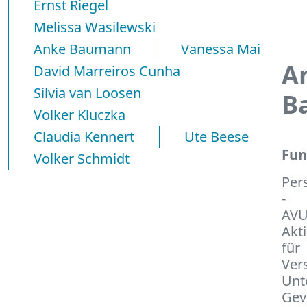
Ernst Riegel
Melissa Wasilewski
Anke Baumann
Vanessa Mai
A
David Marreiros Cunha
Silvia van Loosen
B
Volker Kluczka
Claudia Kennert
Ute Beese
Fun
Volker Schmidt
Per
-
AV
Akt
für
Ver
Unt
Gev