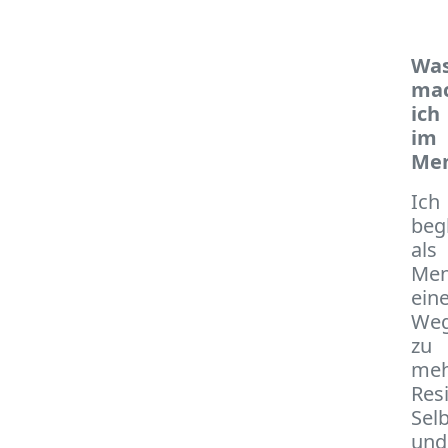
Wa
ma
ich
im
Men
Ich
begl
als
Men
ein
We
zu
me
Resi
Sel
und